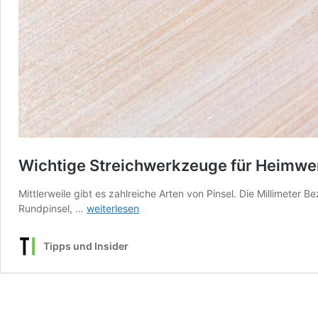
Wichtige Streichwerkzeuge für Heimwe
Mittlerweile gibt es zahlreiche Arten von Pinsel. Die Millimeter 
Wichtige
Rundpinsel, …
weiterlesen
Streichwerkzeuge
für
Tipps und Insider
Heimwerker